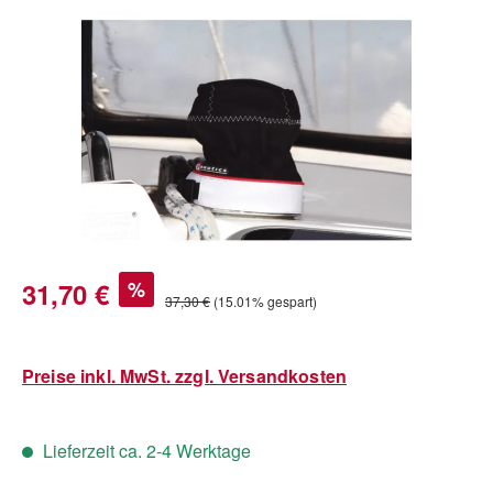
Bildergalerie überspringen
Verkaufspreis:
31,70 €
%
Regulärer Preis:
37,30 €
(15.01% gespart)
Preise inkl. MwSt. zzgl. Versandkosten
Lieferzeit ca. 2-4 Werktage