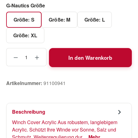
auswählen
G-Nautics Größe
Größe: S
Größe: M
Größe: L
Größe: XL
Produkt Anzahl: Gib den gewünschten Wert
In den Warenkorb
Artikelnummer:
91100941
Beschreibung
Winch Cover Acrylic Aus robustem, langlebigem
Acrylic. Schützt Ihre Winde vor Sonne, Salz und
Schmutz. Weitenregulierung dur…
Mehr