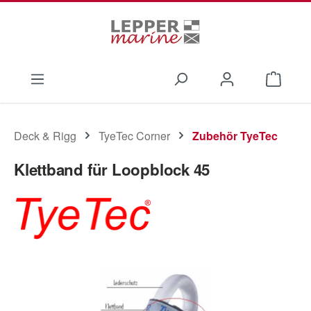
Zum Hauptinhalt springen
Waren
Deck & Rigg
TyeTec Corner
Zubehör TyeTec
Klettband für Loopblock 45
Bildergalerie überspringen