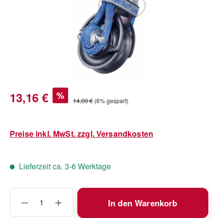
Verkaufspreis:
13,16 €
%
Regulärer Preis:
14,00 €
(6% gespart)
Preise inkl. MwSt. zzgl. Versandkosten
Lieferzeit ca. 3-6 Werktage
Produkt Anzahl: Gib den gewünschten Wert
In den Warenkorb