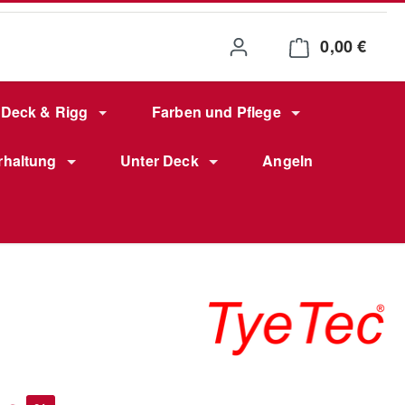
0,00 €
Waren
Deck & Rigg
Farben und Pflege
rhaltung
Unter Deck
Angeln
s: