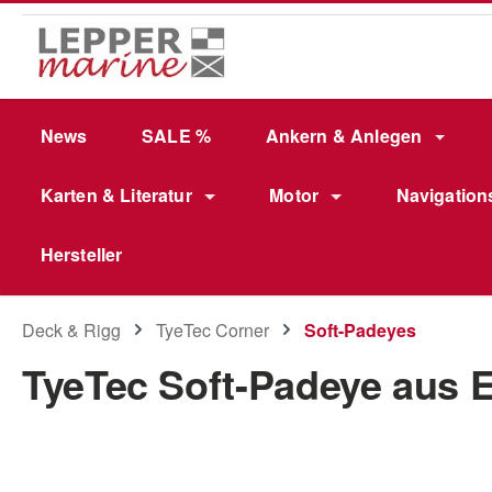
m Hauptinhalt springen
Zur Suche springen
Zur Hauptnavigation springen
News
SALE %
Ankern & Anlegen
Karten & Literatur
Motor
Navigation
Hersteller
Deck & Rigg
TyeTec Corner
Soft-Padeyes
TyeTec Soft-Padeye aus E
Bildergalerie überspringen