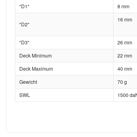
"D1"
8 mm
16 mm
"D2"
"D3"
26 mm
Deck Minimum
22 mm
Deck Maximum
40 mm
Gewicht
70 g
SWL
1500 da