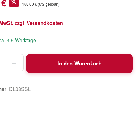
 €
%
Regulärer Preis:
168,00 €
(6% gespart)
. MwSt. zzgl. Versandkosten
 ca. 3-6 Werktage
 Anzahl: Gib den gewünschten Wert ein 
In den Warenkorb
mer:
DL08SSL