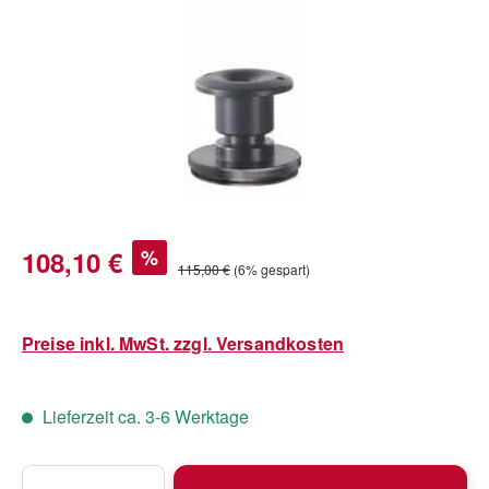
Verkaufspreis:
108,10 €
%
Regulärer Preis:
115,00 €
(6% gespart)
Preise inkl. MwSt. zzgl. Versandkosten
Lieferzeit ca. 3-6 Werktage
Produkt Anzahl: Gib den gewünschten Wert