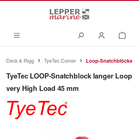
Zum Hauptinhalt springen
Waren
Deck & Rigg
TyeTec Corner
Loop-Snatchblöcke
TyeTec LOOP-Snatchblock langer Loop
very High Load 45 mm
Bildergalerie überspringen