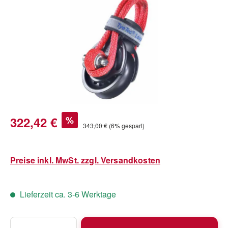
Verkaufspreis:
322,42 €
%
Regulärer Preis:
343,00 €
(6% gespart)
Preise inkl. MwSt. zzgl. Versandkosten
Lieferzeit ca. 3-6 Werktage
Produkt Anzahl: Gib den gewünschten Wert