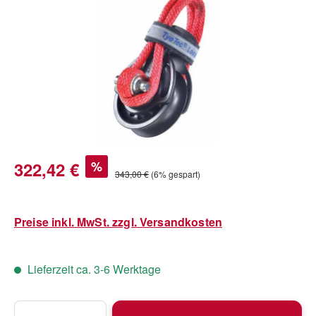
Verkaufspreis:
322,42 €
%
Regulärer Preis:
343,00 €
(6% gespart)
Preise inkl. MwSt. zzgl. Versandkosten
Lieferzeit ca. 3-6 Werktage
Produkt Anzahl: Gib den gewünschten Wert