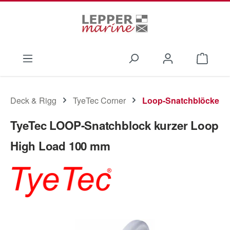
Zum Hauptinhalt springen
Waren
Deck & Rigg
TyeTec Corner
Loop-Snatchblöcke
TyeTec LOOP-Snatchblock kurzer Loop
High Load 100 mm
Bildergalerie überspringen