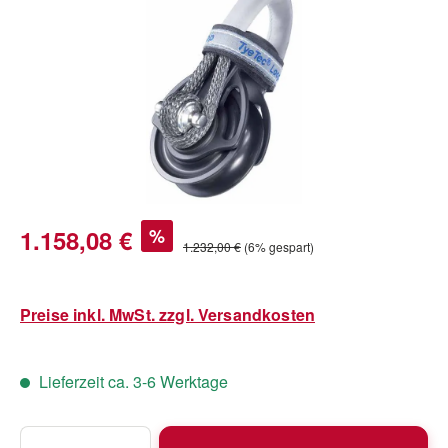
Verkaufspreis:
1.158,08 €
%
Regulärer Preis:
1.232,00 €
(6% gespart)
Preise inkl. MwSt. zzgl. Versandkosten
Lieferzeit ca. 3-6 Werktage
Produkt Anzahl: Gib den gewünschten Wert