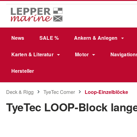
m Hauptinhalt springen
Zur Suche springen
Zur Hauptnavigation springen
News
SALE %
Ankern & Anlegen
Karten & Literatur
Motor
Navigation
Hersteller
Deck & Rigg
TyeTec Corner
Loop-Einzelblöcke
TyeTec LOOP-Block lang
Bildergalerie überspringen