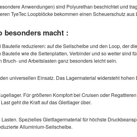
ondere Anwendungen) sind Polyurethan beschichtet und tragen
rößeren TyeTec Loopblöcke bekommen einen Scheuerschutz aus 
o besonders macht :
auteile reduzieren: auf die Seilscheibe und den Loop, der die 
n Bauteile wie die Seitenplatten, Verbinder und so weiter sind 
Bruch- und Arbeitslasten ganz besonders leicht sein.
ür den universellen Einsatz. Das Lagermaterial widersteht hohen
Kugellager. Für größeren Kompfort bei Cruisen oder Regattier
 Last geht die Kraft auf das Gleitlager über.
ßte Lasten. Spezielles Gleitlagermaterial für höchste Druckbea
eduzierte Alluminium-Seilscheibe.