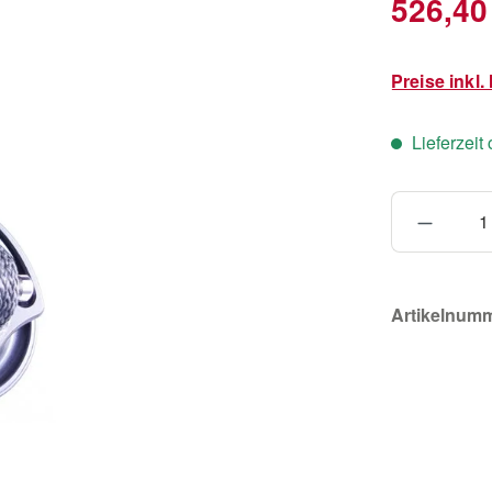
526,40
Preise inkl
Lieferzeit
Produkt
Artikelnum