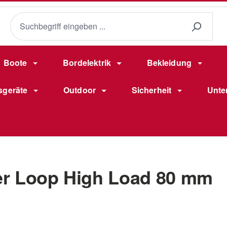
Boote
Bordelektrik
Bekleidung
sgeräte
Outdoor
Sicherheit
Unte
er Loop High Load 80 mm
Verkaufsprei