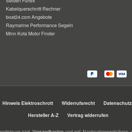
Seldén Furlex
Kabelquerschnitt Rechner
boat24.com Angebote
Raymarine Performance Segeln
Minn Kota Motor Finder
Hinweis Elektroschrott
Widerrufsrecht
Datenschutz
Hersteller A-Z
Vertrag widerrufen
wertsteuer zzgl.
Versandkosten
und ggf. Nachnahmegebühren, w