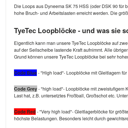
Die Loops aus Dyneema SK 75 HSS (oder DSK 90 für bes
hohe Bruch- und Arbeitslasten erreicht werden. Die g
TyeTec Loopblöcke - und was sie s
Eigentlich kann man unsere TyeTec Loopblöcke auf zwei B
auf der Seilscheibe lastende Kraft aufnimmt. Alle übrige
Grund können unsere TyeTec Loopblöcke bei sehr hohen 
Code Blue
- "High load"- Loopblöcke mit Gleitlagern f
Code Grey
- "high load"- Loopblöcke mit zweistufigem 
Last hat, z.B. untersetztes Froßball, Großschot etc. Unter
Code Red
- "Very high load"- Gleitlagerblöcke für grö
höchste Belastungen. Besonders leicht durch gewichtsr