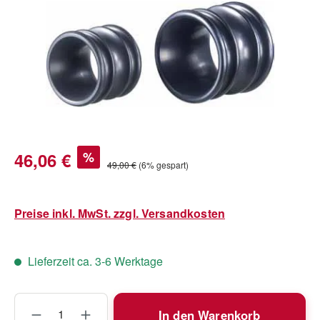
Verkaufspreis:
46,06 €
%
Regulärer Preis:
49,00 €
(6% gespart)
Preise inkl. MwSt. zzgl. Versandkosten
Lieferzeit ca. 3-6 Werktage
Produkt Anzahl: Gib den gewünschten Wert
In den Warenkorb