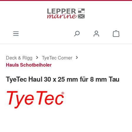
Zum Hauptinhalt springen
Waren
Deck & Rigg
TyeTec Corner
Hauls Schotbeiholer
TyeTec Haul 30 x 25 mm für 8 mm Tau
Bildergalerie überspringen