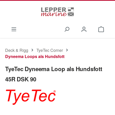
Zum Hauptinhalt springen
Waren
Deck & Rigg
TyeTec Corner
Dyneema Loops als Hundsfott
TyeTec Dyneema Loop als Hundsfott
45R DSK 90