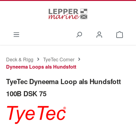
Zum Hauptinhalt springen
Waren
Deck & Rigg
TyeTec Corner
Dyneema Loops als Hundsfott
TyeTec Dyneema Loop als Hundsfott
100B DSK 75