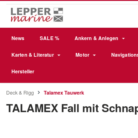
m Hauptinhalt springen
Zur Suche springen
Zur Hauptnavigation springen
News
SALE %
Ankern & Anlegen
Karten & Literatur
Motor
Navigation
Hersteller
Deck & Rigg
Talamex Tauwerk
TALAMEX Fall mit Schnap
Bildergalerie überspringen