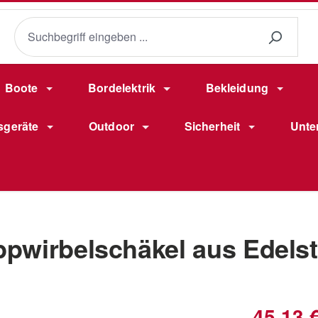
Boote
Bordelektrik
Bekleidung
sgeräte
Outdoor
Sicherheit
Unte
pwirbelschäkel aus Edelst
Verkaufsprei
45,13 