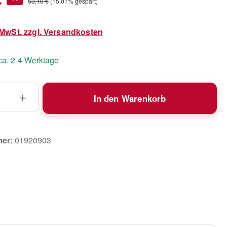
Regulärer Preis:
53,10 €
(15.01% gespart)
. MwSt. zzgl. Versandkosten
 ca. 2-4 Werktage
 Anzahl: Gib den gewünschten Wert ein 
In den Warenkorb
mer:
01920903