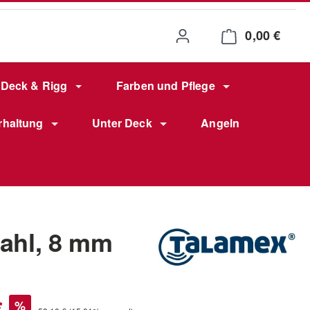
0,00 €
Waren
Deck & Rigg
Farben und Pflege
rhaltung
Unter Deck
Angeln
ahl, 8 mm
s:
€
%