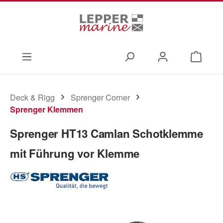
Zum Hauptinhalt springen
Waren
Deck & Rigg
Sprenger Corner
Sprenger Klemmen
Sprenger HT13 Camlan Schotklemme
mit Führung vor Klemme
Bildergalerie überspringen