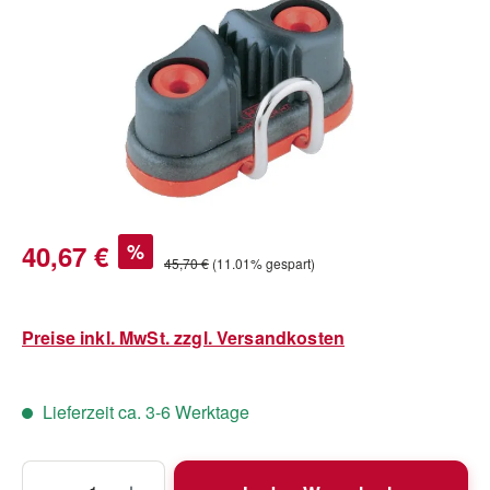
Verkaufspreis:
40,67 €
%
Regulärer Preis:
45,70 €
(11.01% gespart)
Preise inkl. MwSt. zzgl. Versandkosten
Lieferzeit ca. 3-6 Werktage
Produkt Anzahl: Gib den gewünschten Wert