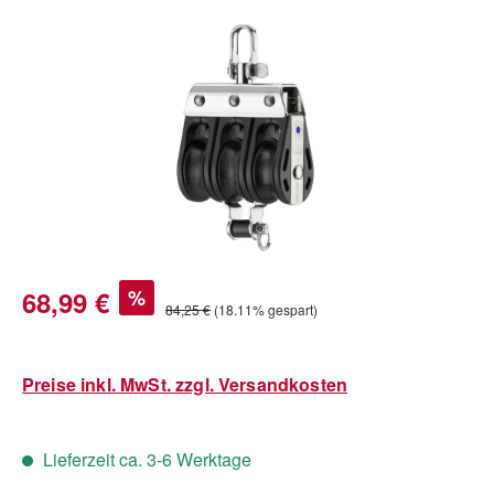
Bildergalerie überspringen
Verkaufspreis:
68,99 €
%
Regulärer Preis:
84,25 €
(18.11% gespart)
Preise inkl. MwSt. zzgl. Versandkosten
Lieferzeit ca. 3-6 Werktage