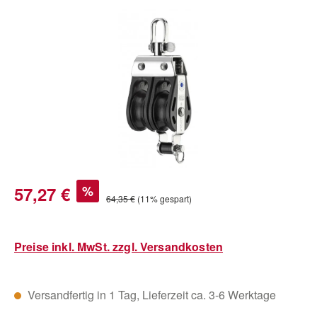
Bildergalerie überspringen
Verkaufspreis:
57,27 €
%
Regulärer Preis:
64,35 €
(11% gespart)
Preise inkl. MwSt. zzgl. Versandkosten
Versandfertig in 1 Tag, Lieferzeit ca. 3-6 Werktage