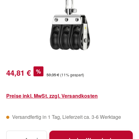
Verkaufspreis:
44,81 €
%
Regulärer Preis:
50,35 €
(11% gespart)
Preise inkl. MwSt. zzgl. Versandkosten
Versandfertig in 1 Tag, Lieferzeit ca. 3-6 Werktage
Produkt Anzahl: Gib den gewünschten Wert