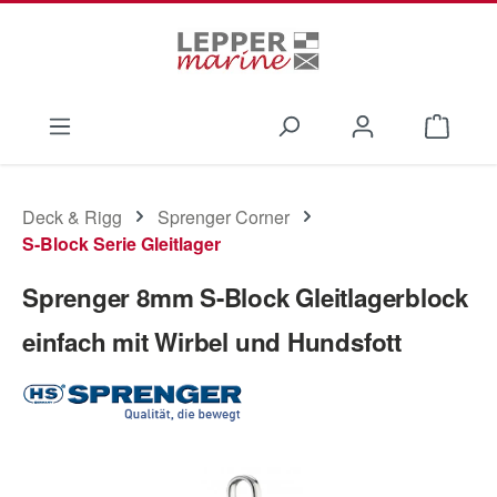
Zum Hauptinhalt springen
Waren
Deck & Rigg
Sprenger Corner
S-Block Serie Gleitlager
Sprenger 8mm S-Block Gleitlagerblock
einfach mit Wirbel und Hundsfott
Bildergalerie überspringen