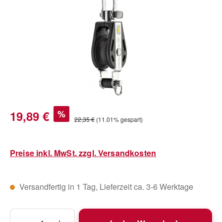
Verkaufspreis:
19,89 €
%
Regulärer Preis:
22,35 €
(11.01% gespart)
Preise inkl. MwSt. zzgl. Versandkosten
Versandfertig in 1 Tag, Lieferzeit ca. 3-6 Werktage
Produkt Anzahl: Gib den gewünschten Wert