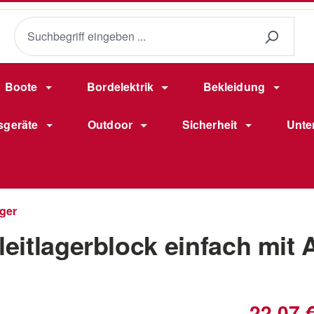
Boote
Bordelektrik
Bekleidung
sgeräte
Outdoor
Sicherheit
Unte
ager
itlagerblock einfach mit A
Verkaufsprei
22,07 