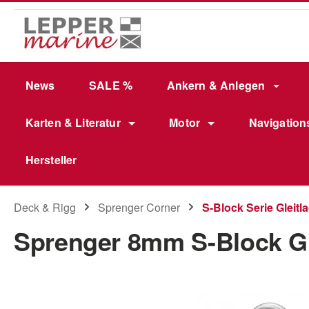
m Hauptinhalt springen
Zur Suche springen
Zur Hauptnavigation springen
News
SALE %
Ankern & Anlegen
Karten & Literatur
Motor
Navigation
Hersteller
Deck & Rigg
Sprenger Corner
S-Block Serie Gleitl
Sprenger 8mm S-Block Gle
Bildergalerie überspringen