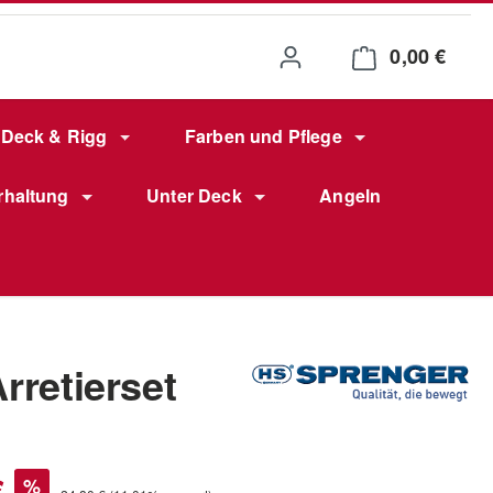
0,00 €
Waren
Deck & Rigg
Farben und Pflege
rhaltung
Unter Deck
Angeln
rretierset
s:
€
%