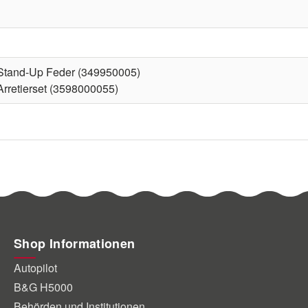
Stand-Up Feder (349950005)
Arretierset (3598000055)
Shop Informationen
Autopilot
B&G H5000
Behörden und Institutionen