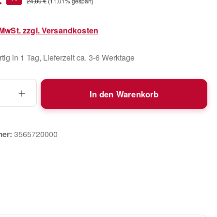
Regulärer Preis:
24,80 €
(11.01% gespart)
. MwSt. zzgl. Versandkosten
ig in 1 Tag, Lieferzeit ca. 3-6 Werktage
 Anzahl: Gib den gewünschten Wert ein 
In den Warenkorb
mer:
3565720000