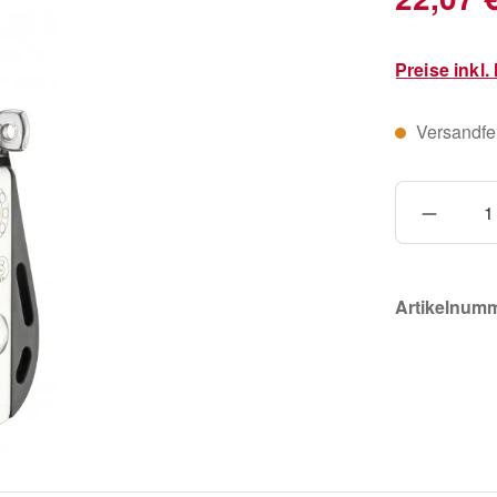
Preise inkl
Versandfert
Produkt
Artikelnum