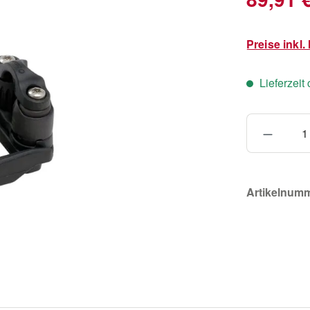
Preise inkl
Lieferzeit
Produkt
Artikelnum