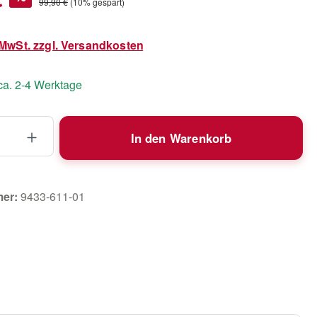
Regulärer Preis:
99,90 €
(10% gespart)
. MwSt. zzgl. Versandkosten
 ca. 2-4 Werktage
 Anzahl: Gib den gewünschten Wert ein 
In den Warenkorb
mer:
9433-611-01