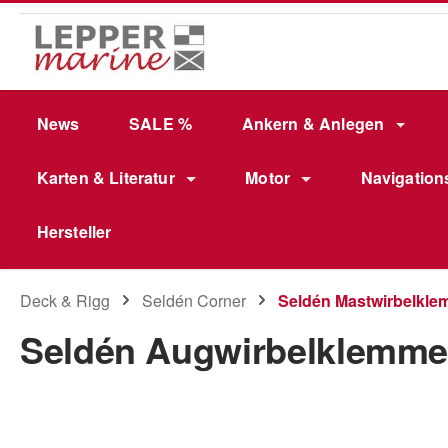
m Hauptinhalt springen
Zur Suche springen
Zur Hauptnavigation springen
News
SALE %
Ankern & Anlegen
Karten & Literatur
Motor
Navigation
Hersteller
Deck & Rigg
Seldén Corner
Seldén Mastwirbelkl
Seldén Augwirbelklemme
Bildergalerie überspringen