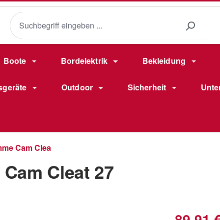
Boote
Bordelektrik
Bekleidung
sgeräte
Outdoor
Sicherheit
Unte
emme Cam Clea
 Cam Cleat 27
Verkaufsprei
89,91 