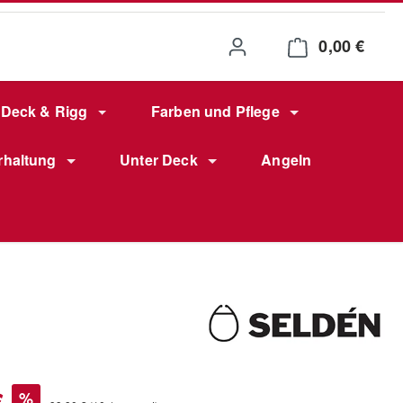
0,00 €
Waren
Deck & Rigg
Farben und Pflege
rhaltung
Unter Deck
Angeln
s:
€
%