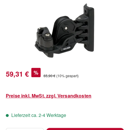
Bildergalerie überspringen
Verkaufspreis:
59,31 €
%
Regulärer Preis:
65,90 €
(10% gespart)
Preise inkl. MwSt. zzgl. Versandkosten
Lieferzeit ca. 2-4 Werktage