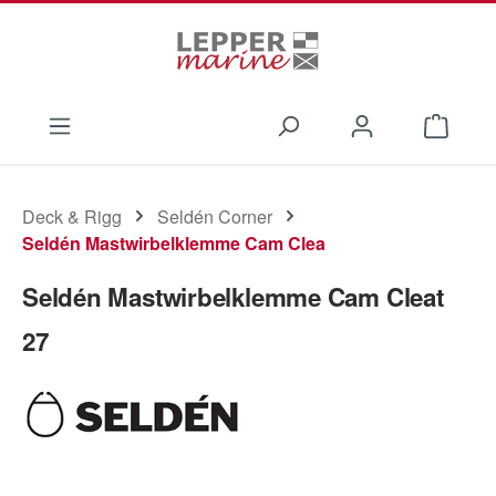
Zum Hauptinhalt springen
Waren
Deck & Rigg
Seldén Corner
Seldén Mastwirbelklemme Cam Clea
Seldén Mastwirbelklemme Cam Cleat
27