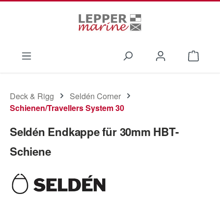
Zum Hauptinhalt springen
Waren
Deck & Rigg
Seldén Corner
Schienen/Travellers System 30
Seldén Endkappe für 30mm HBT-
Schiene