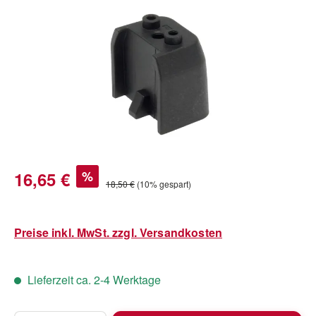
Bildergalerie überspringen
Verkaufspreis:
16,65 €
%
Regulärer Preis:
18,50 €
(10% gespart)
Preise inkl. MwSt. zzgl. Versandkosten
Lieferzeit ca. 2-4 Werktage