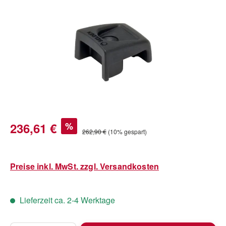
Bildergalerie überspringen
Verkaufspreis:
236,61 €
%
Regulärer Preis:
262,90 €
(10% gespart)
Preise inkl. MwSt. zzgl. Versandkosten
Lieferzeit ca. 2-4 Werktage