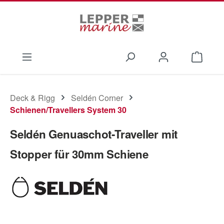
Zum Hauptinhalt springen
Waren
Deck & Rigg
Seldén Corner
Schienen/Travellers System 30
Seldén Genuaschot-Traveller mit
Stopper für 30mm Schiene