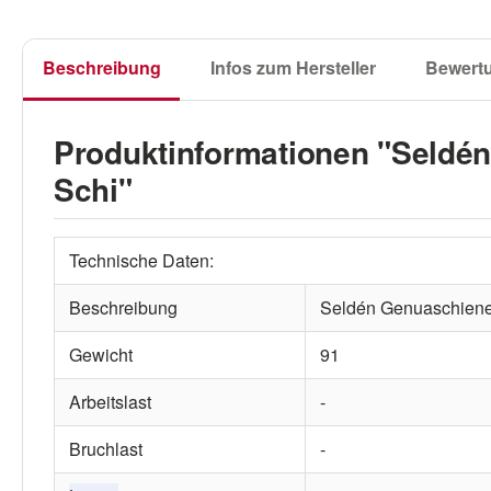
Beschreibung
Infos zum Hersteller
Bewert
Produktinformationen "Seldé
Schi"
Technische Daten:
Beschreibung
Seldén Genuaschiene
Gewicht
91
Arbeitslast
-
Bruchlast
-