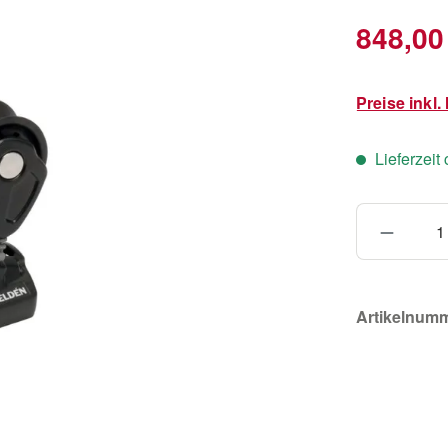
Regulärer Pr
848,00
Preise inkl
Lieferzeit
Produkt
Artikelnum