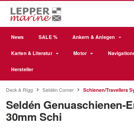
m Hauptinhalt springen
Zur Suche springen
Zur Hauptnavigation springen
News
SALE %
Ankern & Anlegen
Karten & Literatur
Motor
Navigation
Hersteller
Deck & Rigg
Seldén Corner
Schienen/Travellers S
Seldén Genuaschienen-En
30mm Schi