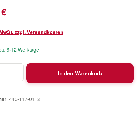
eis:
 €
. MwSt. zzgl. Versandkosten
 ca. 6-12 Werktage
 Anzahl: Gib den gewünschten Wert ein 
In den Warenkorb
mer:
443-117-01_2