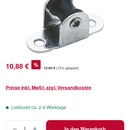
Verkaufspreis:
10,88 €
%
Regulärer Preis:
12,80 €
(15% gespart)
Preise inkl. MwSt. zzgl. Versandkosten
Lieferzeit ca. 2-4 Werktage
Produkt Anzahl: Gib den gewünschten Wert
In den Warenkorb