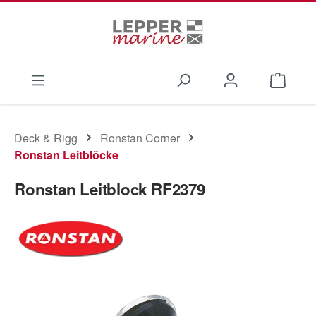
Zum Hauptinhalt springen
Waren
Deck & Rigg
Ronstan Corner
Ronstan Leitblöcke
Ronstan Leitblock RF2379
Bildergalerie überspringen