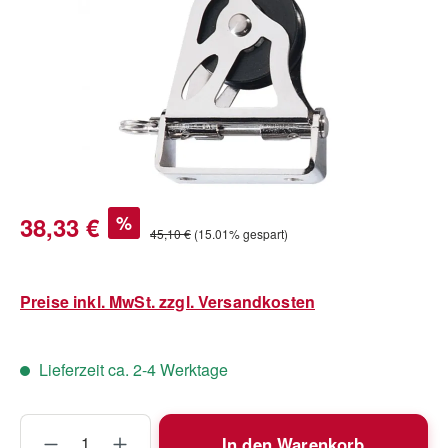
Verkaufspreis:
38,33 €
%
Regulärer Preis:
45,10 €
(15.01% gespart)
Preise inkl. MwSt. zzgl. Versandkosten
Lieferzeit ca. 2-4 Werktage
Produkt Anzahl: Gib den gewünschten Wert
In den Warenkorb