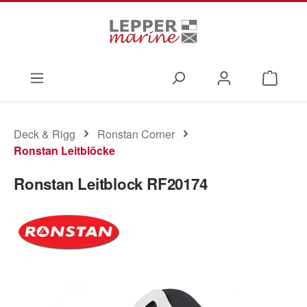
Zum Hauptinhalt springen
Waren
Deck & Rigg
Ronstan Corner
Ronstan Leitblöcke
Ronstan Leitblock RF20174
Bildergalerie überspringen