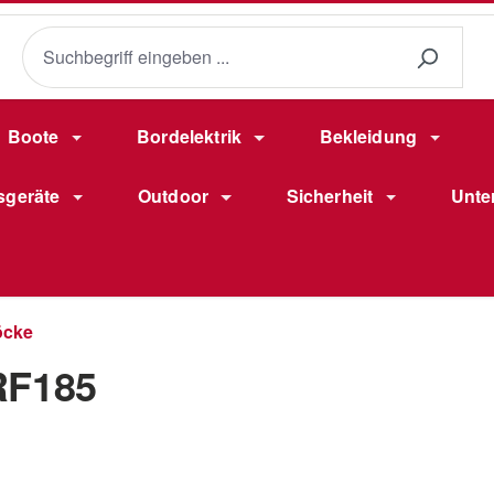
Boote
Bordelektrik
Bekleidung
sgeräte
Outdoor
Sicherheit
Unte
öcke
RF185