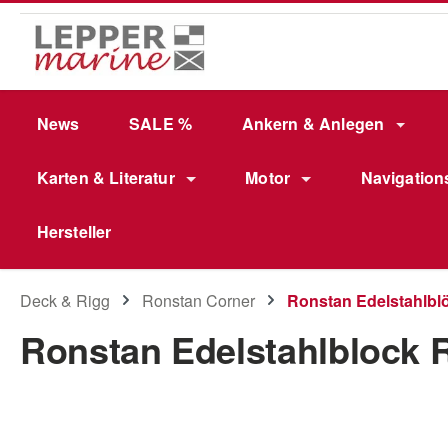
m Hauptinhalt springen
Zur Suche springen
Zur Hauptnavigation springen
News
SALE %
Ankern & Anlegen
Karten & Literatur
Motor
Navigation
Hersteller
Deck & Rigg
Ronstan Corner
Ronstan Edelstahlbl
Ronstan Edelstahlblock 