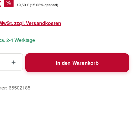
s:
€
%
Regulärer Preis:
19,50 €
(15.03% gespart)
. MwSt. zzgl. Versandkosten
 ca. 2-4 Werktage
 Anzahl: Gib den gewünschten Wert ein 
In den Warenkorb
mer:
65502185