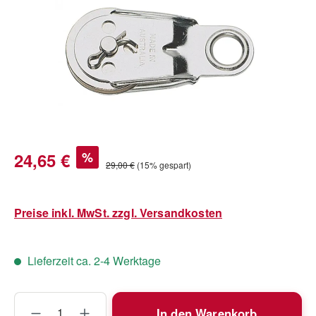
Verkaufspreis:
24,65 €
%
Regulärer Preis:
29,00 €
(15% gespart)
Preise inkl. MwSt. zzgl. Versandkosten
Lieferzeit ca. 2-4 Werktage
Produkt Anzahl: Gib den gewünschten Wert
In den Warenkorb