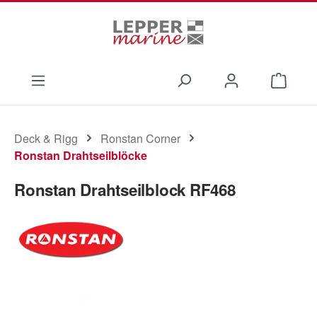
Zum Hauptinhalt springen
Waren
Deck & Rigg
Ronstan Corner
Ronstan Drahtseilblöcke
Ronstan Drahtseilblock RF468
Bildergalerie überspringen