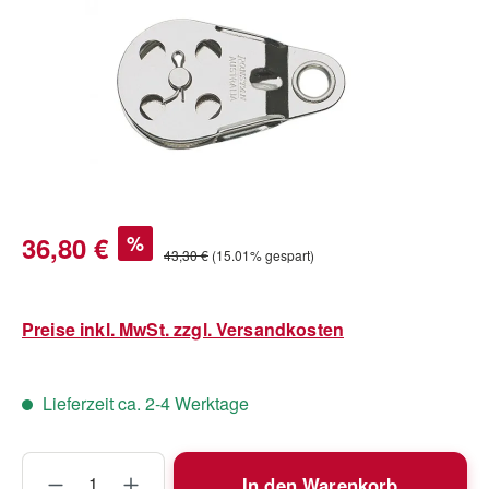
Verkaufspreis:
36,80 €
%
Regulärer Preis:
43,30 €
(15.01% gespart)
Preise inkl. MwSt. zzgl. Versandkosten
Lieferzeit ca. 2-4 Werktage
Produkt Anzahl: Gib den gewünschten Wert
In den Warenkorb