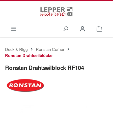
Zum Hauptinhalt springen
Waren
Deck & Rigg
Ronstan Corner
Ronstan Drahtseilblöcke
Ronstan Drahtseilblock RF104
Bildergalerie überspringen