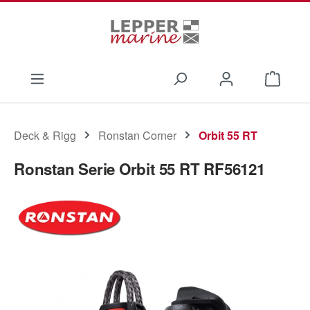
Zum Hauptinhalt springen
Waren
Deck & Rigg
Ronstan Corner
Orbit 55 RT
Ronstan Serie Orbit 55 RT RF56121
Bildergalerie überspringen