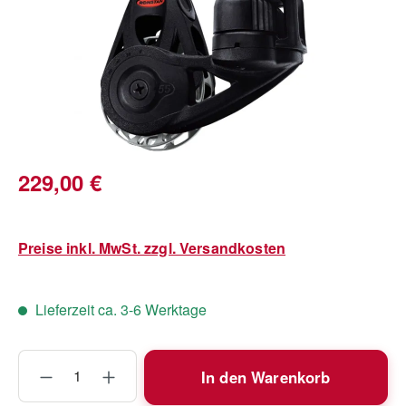
Regulärer Preis:
229,00 €
Preise inkl. MwSt. zzgl. Versandkosten
Lieferzeit ca. 3-6 Werktage
Produkt Anzahl: Gib den gewünschten Wert
In den Warenkorb