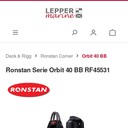
Zum Hauptinhalt springen
Waren
Deck & Rigg
Ronstan Corner
Orbit 40 BB
Ronstan Serie Orbit 40 BB RF45531
Bildergalerie überspringen