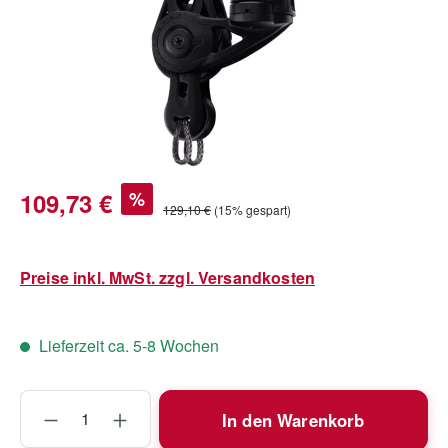
Verkaufspreis:
109,73 €
%
Regulärer Preis:
129,10 €
(15% gespart)
Preise inkl. MwSt. zzgl. Versandkosten
Lieferzeit ca. 5-8 Wochen
Produkt Anzahl: Gib den gewünschten Wert
In den Warenkorb