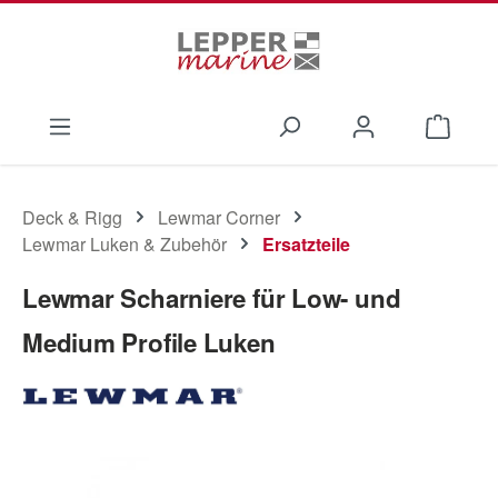
Zum Hauptinhalt springen
Waren
Deck & Rigg
Lewmar Corner
Lewmar Luken & Zubehör
Ersatzteile
Lewmar Scharniere für Low- und
Medium Profile Luken
Bildergalerie überspringen