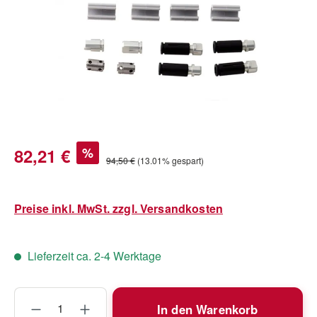
Verkaufspreis:
82,21 €
%
Regulärer Preis:
94,50 €
(13.01% gespart)
Preise inkl. MwSt. zzgl. Versandkosten
Lieferzeit ca. 2-4 Werktage
Produkt Anzahl: Gib den gewünschten Wert
In den Warenkorb