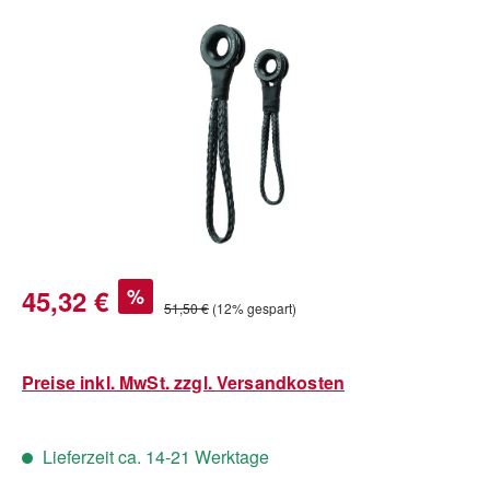
Bildergalerie überspringen
Verkaufspreis:
45,32 €
%
Regulärer Preis:
51,50 €
(12% gespart)
Preise inkl. MwSt. zzgl. Versandkosten
Lieferzeit ca. 14-21 Werktage