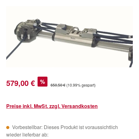
Bildergalerie überspringen
Verkaufspreis:
579,00 €
%
Regulärer Preis:
650,50 €
(10.99% gespart)
Preise inkl. MwSt. zzgl. Versandkosten
Vorbestellbar: Dieses Produkt ist voraussichtlich
wieder lieferbar ab: