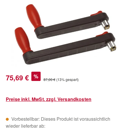
Bildergalerie überspringen
Verkaufspreis:
75,69 €
%
Regulärer Preis:
87,00 €
(13% gespart)
Preise inkl. MwSt. zzgl. Versandkosten
Vorbestellbar: Dieses Produkt ist voraussichtlich
wieder lieferbar ab: