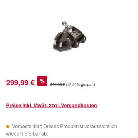
Bildergalerie überspringen
Verkaufspreis:
299,99 €
%
Regulärer Preis:
343,00 €
(12.54% gespart)
Preise inkl. MwSt. zzgl. Versandkosten
Vorbestellbar: Dieses Produkt ist voraussichtlich
wieder lieferbar ab: