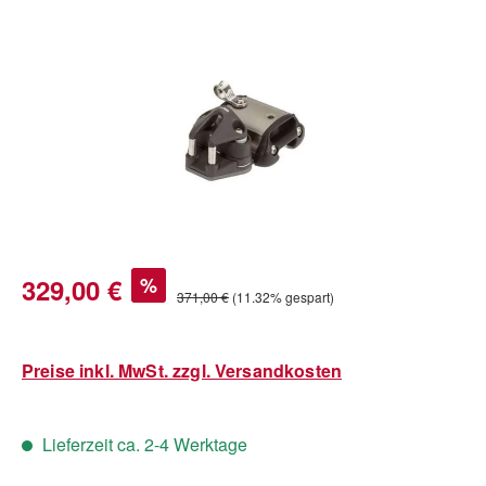
Bildergalerie überspringen
Verkaufspreis:
329,00 €
%
Regulärer Preis:
371,00 €
(11.32% gespart)
Preise inkl. MwSt. zzgl. Versandkosten
Lieferzeit ca. 2-4 Werktage