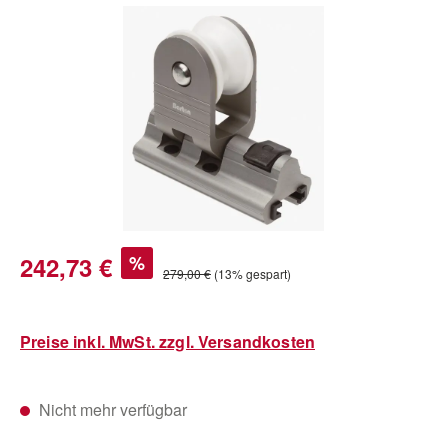
Bildergalerie überspringen
Verkaufspreis:
242,73 €
%
Regulärer Preis:
279,00 €
(13% gespart)
Preise inkl. MwSt. zzgl. Versandkosten
Nicht mehr verfügbar