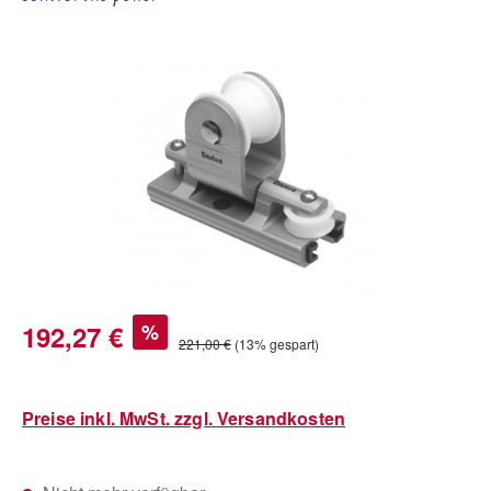
Bildergalerie überspringen
Verkaufspreis:
192,27 €
%
Regulärer Preis:
221,00 €
(13% gespart)
Preise inkl. MwSt. zzgl. Versandkosten