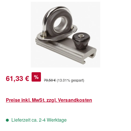
Bildergalerie überspringen
Verkaufspreis:
61,33 €
%
Regulärer Preis:
70,50 €
(13.01% gespart)
Preise inkl. MwSt. zzgl. Versandkosten
Lieferzeit ca. 2-4 Werktage