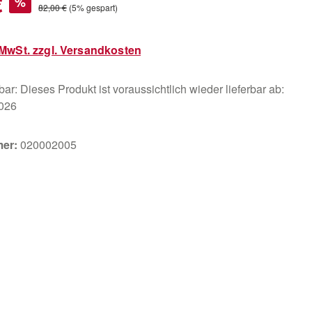
€
%
Regulärer Preis:
82,00 €
(5% gespart)
. MwSt. zzgl. Versandkosten
ar: Dieses Produkt ist voraussichtlich wieder lieferbar ab:
2026
mer:
020002005