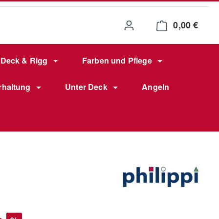
0,00 €
Waren
Deck & Rigg
Farben und Pflege
rhaltung
Unter Deck
Angeln
s: