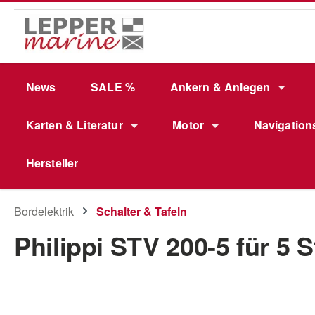
m Hauptinhalt springen
Zur Suche springen
Zur Hauptnavigation springen
News
SALE %
Ankern & Anlegen
Karten & Literatur
Motor
Navigation
Hersteller
Bordelektrik
Schalter & Tafeln
Philippi STV 200-5 für 5 
Bildergalerie überspringen