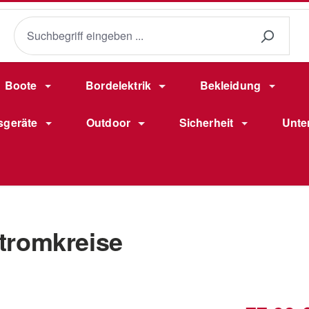
Boote
Bordelektrik
Bekleidung
sgeräte
Outdoor
Sicherheit
Unte
Stromkreise
Verkaufsprei