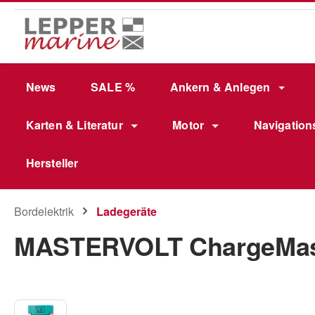
m Hauptinhalt springen
Zur Suche springen
Zur Hauptnavigation springen
News
SALE %
Ankern & Anlegen
Karten & Literatur
Motor
Navigation
Hersteller
Bordelektrik
Ladegeräte
MASTERVOLT ChargeMast
Bildergalerie überspringen