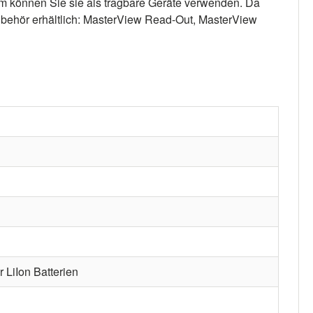
em können Sie sie als tragbare Geräte verwenden. Da
 Zubehör erhältlich: MasterView Read-Out, MasterView
 LiIon Batterien