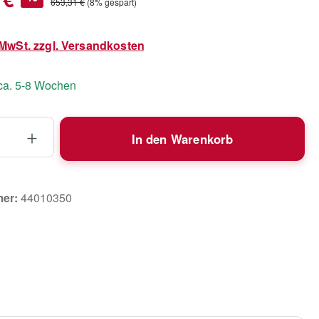
Regulärer Preis:
653,31 €
(8% gespart)
. MwSt. zzgl. Versandkosten
 ca. 5-8 Wochen
 Anzahl: Gib den gewünschten Wert ein 
In den Warenkorb
mer:
44010350