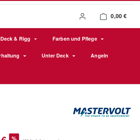
0,00 €
Waren
Deck & Rigg
Farben und Pflege
rhaltung
Unter Deck
Angeln
s:
 €
%