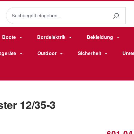
Boote
Bordelektrik
Bekleidung
sgeräte
Outdoor
Sicherheit
Unte
er 12/35-3
Verkaufsprei
601,04