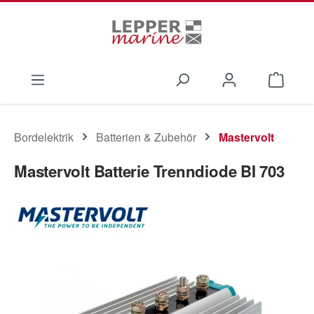
Zum Hauptinhalt springen
Waren
Bordelektrik
Batterien & Zubehör
Mastervolt
Mastervolt Batterie Trenndiode BI 703
Bildergalerie überspringen