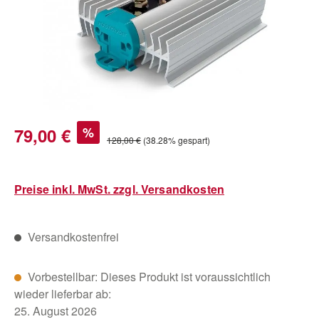
Verkaufspreis:
79,00 €
%
Regulärer Preis:
128,00 €
(38.28% gespart)
Preise inkl. MwSt. zzgl. Versandkosten
Versandkostenfrei
Vorbestellbar: Dieses Produkt ist voraussichtlich
wieder lieferbar ab:
25. August 2026