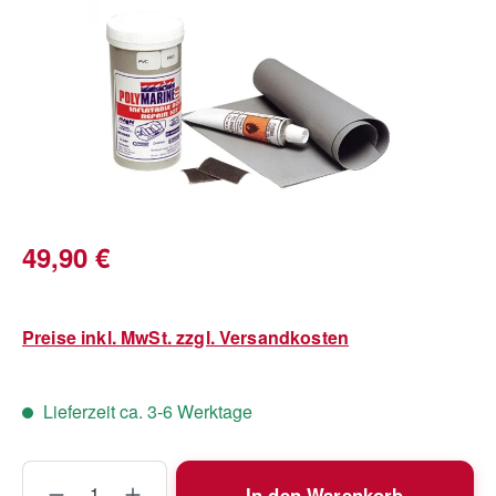
Regulärer Preis:
49,90 €
Preise inkl. MwSt. zzgl. Versandkosten
Lieferzeit ca. 3-6 Werktage
Produkt Anzahl: Gib den gewünschten Wert
In den Warenkorb