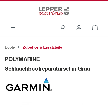
Zum Hauptinhalt springen
Waren
Boote
Zubehör & Ersatzteile
POLYMARINE
Schlauchbootreparaturset in Grau
Bildergalerie überspringen