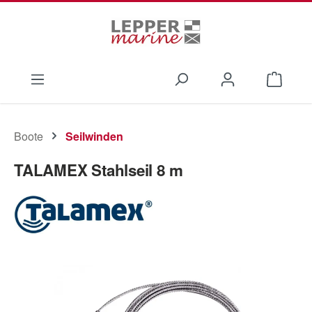
Zum Hauptinhalt springen
Waren
Boote
Seilwinden
TALAMEX Stahlseil 8 m
Bildergalerie überspringen