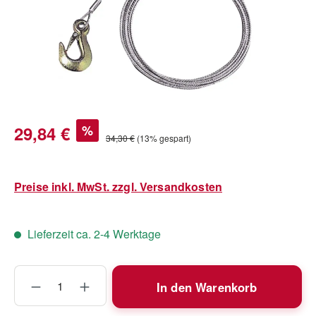
Verkaufspreis:
29,84 €
%
Regulärer Preis:
34,30 €
(13% gespart)
Preise inkl. MwSt. zzgl. Versandkosten
Lieferzeit ca. 2-4 Werktage
Produkt Anzahl: Gib den gewünschten Wert
In den Warenkorb