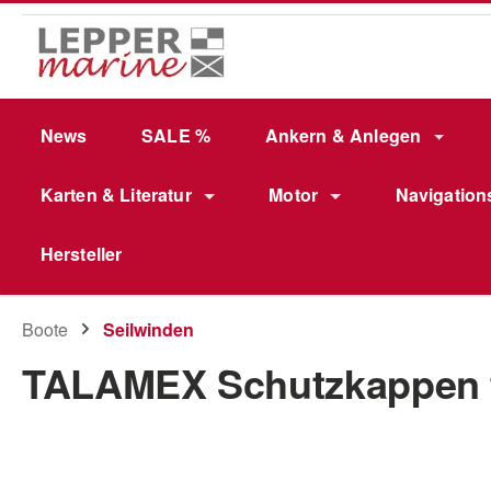
m Hauptinhalt springen
Zur Suche springen
Zur Hauptnavigation springen
News
SALE %
Ankern & Anlegen
Karten & Literatur
Motor
Navigation
Hersteller
Boote
Seilwinden
TALAMEX Schutzkappen f
Bildergalerie überspringen