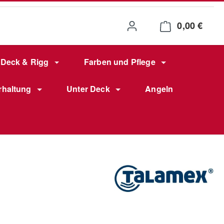
0,00 €
Waren
Deck & Rigg
Farben und Pflege
rhaltung
Unter Deck
Angeln
eis: