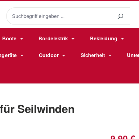
Boote
Bordelektrik
Bekleidung
sgeräte
Outdoor
Sicherheit
Unte
ür Seilwinden
Regulärer Pr
9,90 €