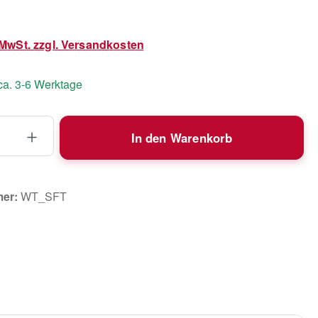
. MwSt. zzgl. Versandkosten
 ca. 3-6 Werktage
 Anzahl: Gib den gewünschten Wert ein 
In den Warenkorb
mer:
WT_SFT