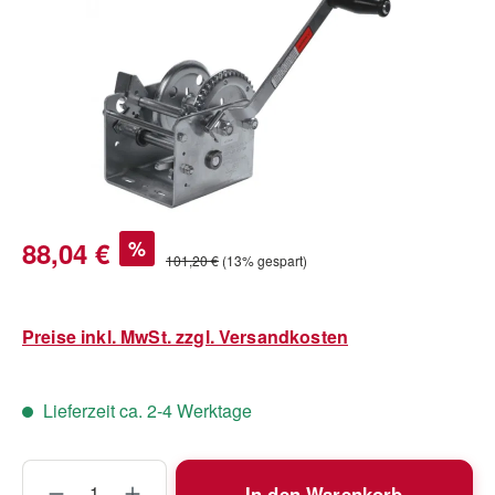
Verkaufspreis:
88,04 €
%
Regulärer Preis:
101,20 €
(13% gespart)
Preise inkl. MwSt. zzgl. Versandkosten
Lieferzeit ca. 2-4 Werktage
Produkt Anzahl: Gib den gewünschten Wert
In den Warenkorb