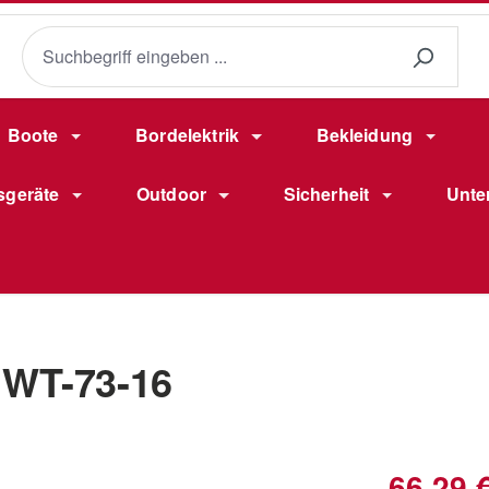
Boote
Bordelektrik
Bekleidung
sgeräte
Outdoor
Sicherheit
Unte
 WT-73-16
Verkaufsprei
66,29 