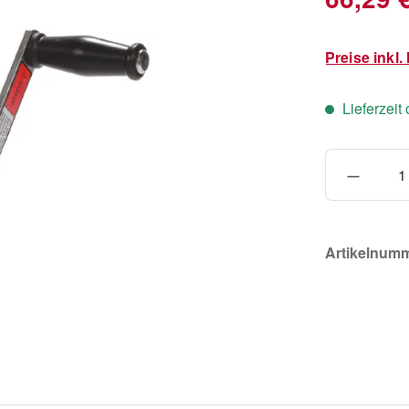
Preise inkl
Lieferzeit
Produkt
Artikelnum