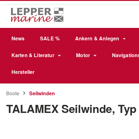
m Hauptinhalt springen
Zur Suche springen
Zur Hauptnavigation springen
News
SALE %
Ankern & Anlegen
Karten & Literatur
Motor
Navigation
Hersteller
Boote
Seilwinden
TALAMEX Seilwinde, Typ
Bildergalerie überspringen