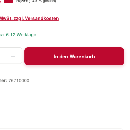
Regulärer Preis:
76,20 €
(13.01% gespart)
. MwSt. zzgl. Versandkosten
 ca. 6-12 Werktage
 Anzahl: Gib den gewünschten Wert ein 
In den Warenkorb
mer:
76710000