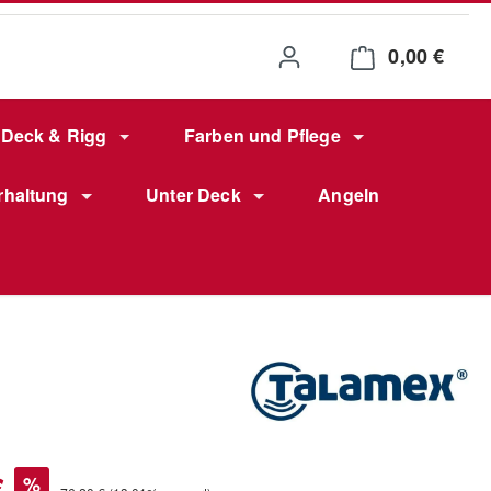
0,00 €
Waren
Deck & Rigg
Farben und Pflege
rhaltung
Unter Deck
Angeln
s:
€
%