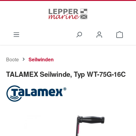
Zum Hauptinhalt springen
Waren
Boote
Seilwinden
TALAMEX Seilwinde, Typ WT-75G-16C
Bildergalerie überspringen