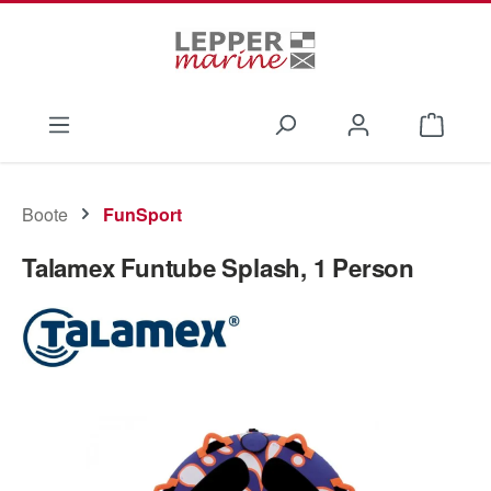
Zum Hauptinhalt springen
Waren
Boote
FunSport
Talamex Funtube Splash, 1 Person
Bildergalerie überspringen