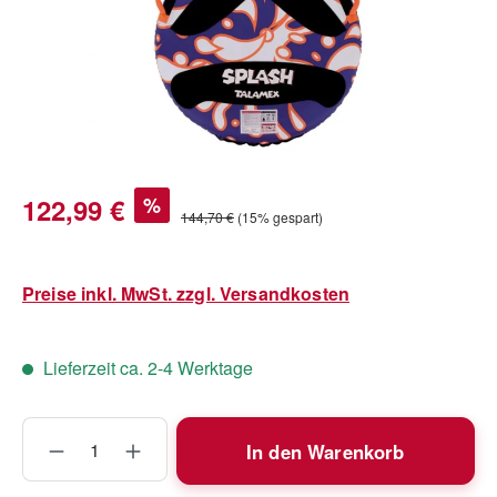
Verkaufspreis:
122,99 €
%
Regulärer Preis:
144,70 €
(15% gespart)
Preise inkl. MwSt. zzgl. Versandkosten
Lieferzeit ca. 2-4 Werktage
Produkt Anzahl: Gib den gewünschten Wert
In den Warenkorb