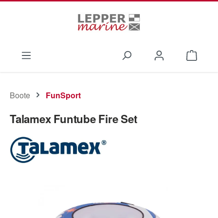
Zum Hauptinhalt springen
Waren
Boote
FunSport
Talamex Funtube Fire Set
Bildergalerie überspringen