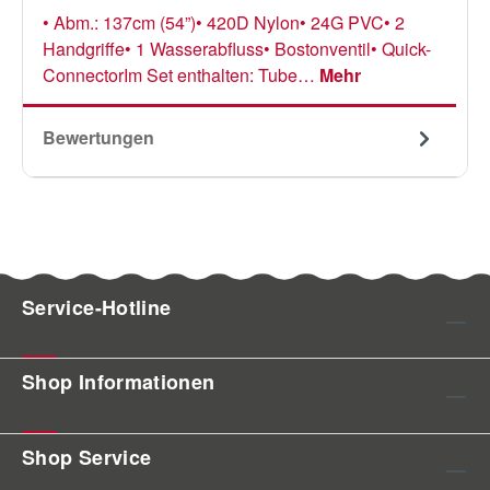
• Abm.: 137cm (54”)• 420D Nylon• 24G PVC• 2
Handgriffe• 1 Wasserabfluss• Bostonventil• Quick-
ConnectorIm Set enthalten: Tube…
Mehr
Bewertungen
Service-Hotline
Shop Informationen
Shop Service